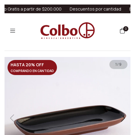
 Gratis a partir de $200.000
Descuentos por cantidad
Envío 
0
HASTA 20% OFF
1
/
9
COMPRANDO EN CANTIDAD